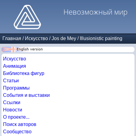
Невозможный мир
Главная
/
Искусство
/
Jos de Mey
/
Illusionistic painting
Искусство
Анимация
Библиотека фигур
Статьи
Программы
События и выставки
Ссылки
Новости
О проекте...
Поиск авторов
Сообщество