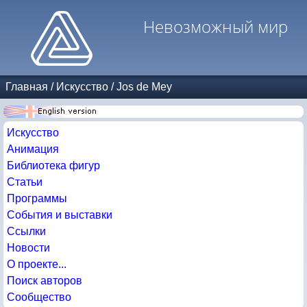
Невозможный мир
Главная
/
Искусство
/
Jos de Mey
Искусство
Анимация
Библиотека фигур
Статьи
Программы
События и выставки
Ссылки
Новости
О проекте...
Поиск авторов
Сообщество