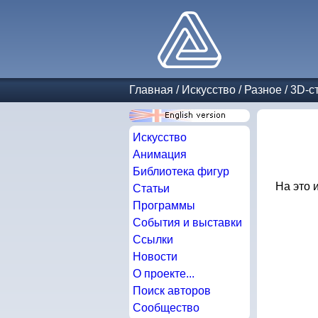
Главная
/
Искусство
/
Разное
/
3D-с
Искусство
Анимация
Библиотека фигур
На это 
Статьи
Программы
События и выставки
Ссылки
Новости
О проекте...
Поиск авторов
Сообщество