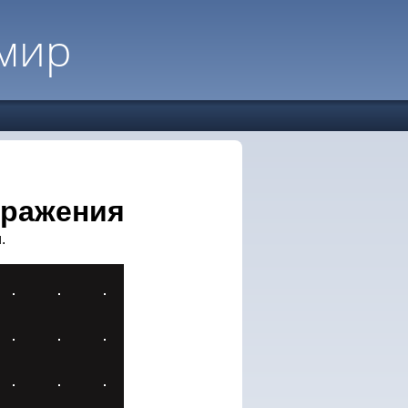
мир
бражения
.