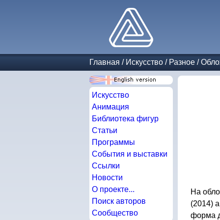
Главная
/
Искусство
/
Разное
/
Обло
Искусство
Анимация
Библиотека фигур
Статьи
Программы
События и выставки
Ссылки
Новости
О проекте...
На обло
Поиск авторов
(2014) 
Сообщество
форма д