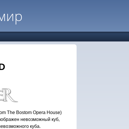
мир
D
From The Bostom Opera House)
ображен невозможный куб,
невозможного куба.