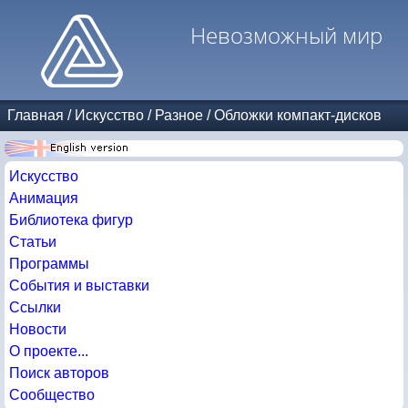
Невозможный мир
Главная
/
Искусство
/
Разное
/
Обложки компакт-дисков
Искусство
Анимация
Библиотека фигур
Статьи
Программы
События и выставки
Ссылки
Новости
О проекте...
Поиск авторов
Сообщество