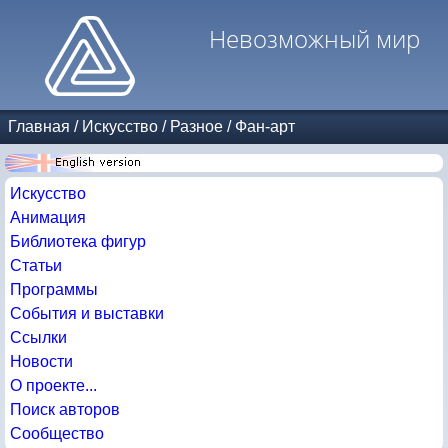
Невозможный мир
Главная
/
Искусство
/
Разное
/
Фан-арт
Искусство
Анимация
Библиотека фигур
Статьи
Программы
События и выставки
Ссылки
Новости
О проекте...
Поиск авторов
Сообщество