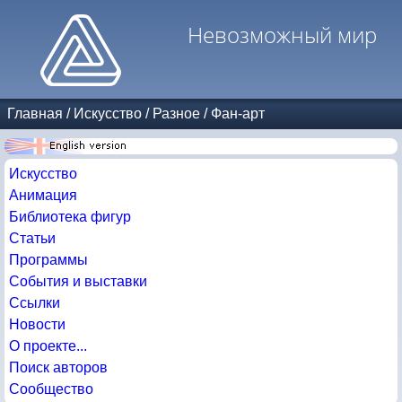
Невозможный мир
Главная
/
Искусство
/
Разное
/
Фан-арт
Искусство
Анимация
Библиотека фигур
Статьи
Программы
События и выставки
Ссылки
Новости
О проекте...
Поиск авторов
Сообщество