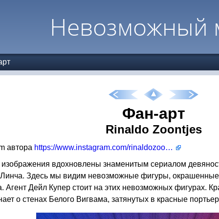
Невозможный 
арт
Фан-арт
Rinaldo Zoontjes
am автора
https://www.instagram.com/rinaldozoontjes/
изображения вдохновлены знаменитым сериалом девяносты
Линча. Здесь мы видим невозможные фигуры, окрашенные 
. Агент Дейл Купер стоит на этих невозможных фигурах. К
ает о стенах Белого Вигвама, затянутых в красные портьер