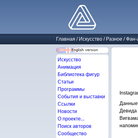
Главная
/
Искусство
/
Разное
/
Фан-
Искусство
Анимация
Библиотека фигур
Статьи
Программы
Instagr
События и выставки
Данные 
Ссылки
Девида 
Новости
Вигвама
О проекте...
напомин
Поиск авторов
Сообщество