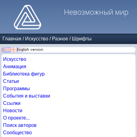
Невозможный мир
Главная
/
Искусство
/
Разное
/
Шрифты
Искусство
Анимация
Библиотека фигур
Статьи
Программы
События и выставки
Ссылки
Новости
О проекте...
Поиск авторов
Сообщество