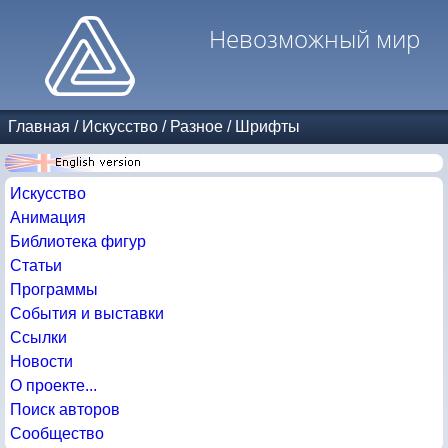
Невозможный мир
Главная
/
Искусство
/
Разное
/
Шрифты
Искусство
Анимация
Библиотека фигур
Статьи
Программы
События и выставки
Ссылки
Новости
О проекте...
Поиск авторов
Сообщество