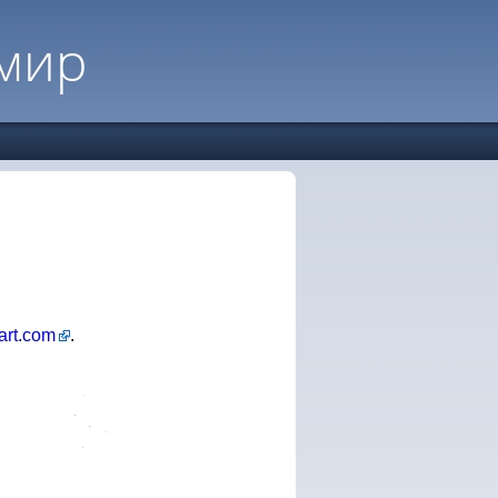
мир
art.com
.