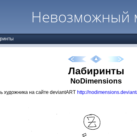
Невозможный 
ринты
Лабиринты
NoDimensions
 художника на сайте deviantART
http://nodimensions.deviant