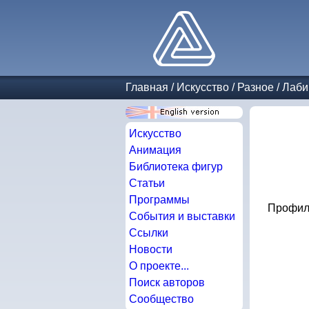
Главная
/
Искусство
/
Разное
/
Лаби
Искусство
Анимация
Библиотека фигур
Статьи
Программы
Профиль
События и выставки
Ссылки
Новости
О проекте...
Поиск авторов
Сообщество