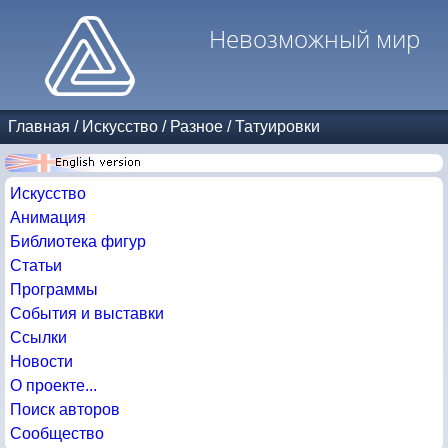
Невозможный мир
Главная
/
Искусство
/
Разное
/
Татуировки
Искусство
Анимация
Библиотека фигур
Статьи
Программы
События и выставки
Ссылки
Новости
О проекте...
Поиск авторов
Сообщество