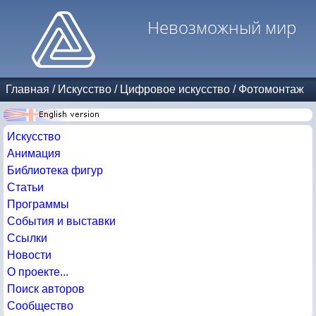
Невозможный мир
Главная
/
Искусство
/
Цифровое искусство
/
Фотомонтаж
Искусство
Анимация
Библиотека фигур
Статьи
Программы
События и выставки
Ссылки
Новости
О проекте...
Поиск авторов
Сообщество