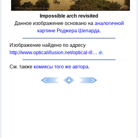
Impossible arch revisited
Данное изображение основано на
аналогичной
картине Роджера Шепарда
.
Изображение найдено по адресу
http://www.opticalillusion.net/optical-illusions/roger-shepards-arc-de-triomphe-revisited/
.
См. также
комиксы того же автора
.