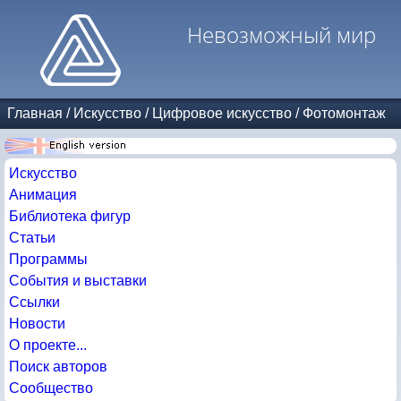
Невозможный мир
Главная
/
Искусство
/
Цифровое искусство
/
Фотомонтаж
Искусство
Анимация
Библиотека фигур
Статьи
Программы
События и выставки
Ссылки
Новости
О проекте...
Поиск авторов
Сообщество