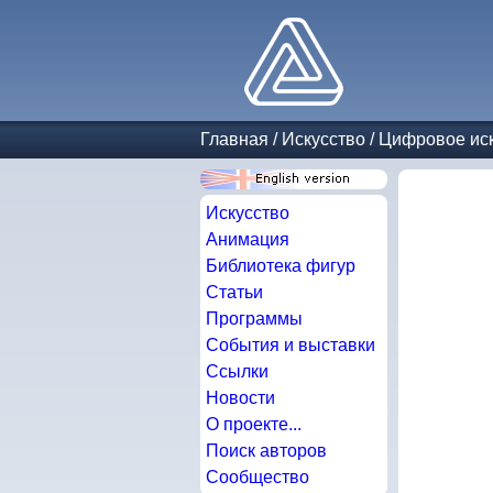
Главная
/
Искусство
/
Цифровое иск
Искусство
Анимация
Библиотека фигур
Статьи
Программы
События и выставки
Ссылки
Новости
О проекте...
Поиск авторов
Сообщество