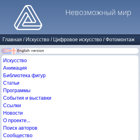
Невозможный мир
Главная
/
Искусство
/
Цифровое искусство
/
Фотомонтаж
Искусство
Анимация
Библиотека фигур
Статьи
Программы
События и выставки
Ссылки
Новости
О проекте...
Поиск авторов
Сообщество