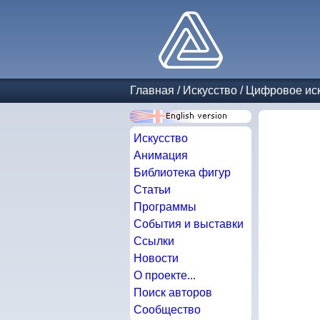
Главная
/
Искусство
/
Цифровое иск
Искусство
Анимация
Библиотека фигур
Статьи
Программы
События и выставки
Ссылки
Новости
О проекте...
Поиск авторов
Сообщество