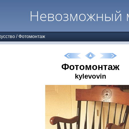
Невозможный 
усство
/
Фотомонтаж
Фотомонтаж
kylevovin