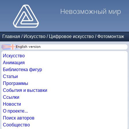
Невозможный мир
Главная
/
Искусство
/
Цифровое искусство
/
Фотомонтаж
Искусство
Анимация
Библиотека фигур
Статьи
Программы
События и выставки
Ссылки
Новости
О проекте...
Поиск авторов
Сообщество