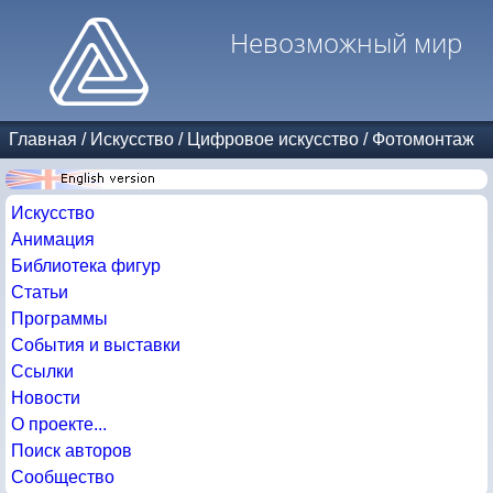
Невозможный мир
Главная
/
Искусство
/
Цифровое искусство
/
Фотомонтаж
Искусство
Анимация
Библиотека фигур
Статьи
Программы
События и выставки
Ссылки
Новости
О проекте...
Поиск авторов
Сообщество