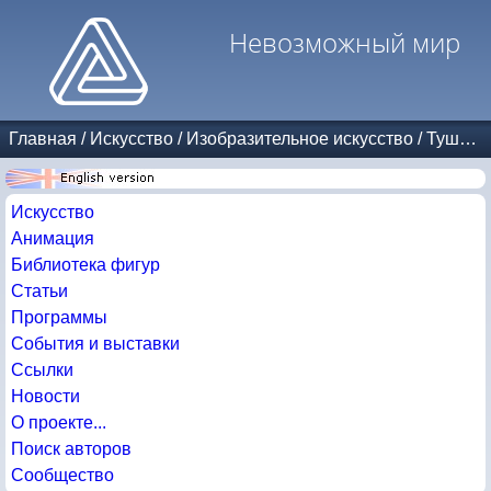
Невозможный мир
Главная
/
Искусство
/
Изобразительное искусство
/
Тушь и карандаш
Искусство
Анимация
Библиотека фигур
Статьи
Программы
События и выставки
Ссылки
Новости
О проекте...
Поиск авторов
Сообщество