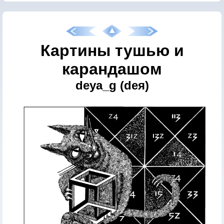
Картины тушью и
карандашом
deya_g (deя)