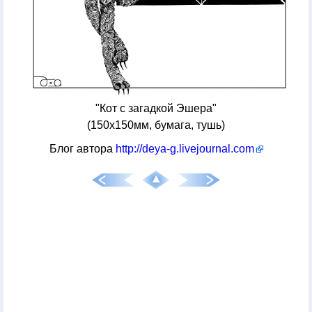
"Кот с загадкой Эшера"
(150x150мм, бумага, тушь)
Блог автора
http://deya-g.livejournal.com