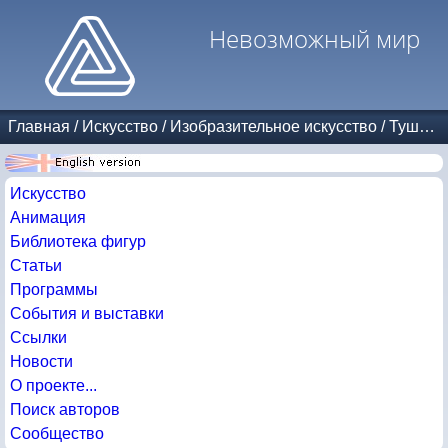
Невозможный мир
Главная
/
Искусство
/
Изобразительное искусство
/
Тушь и карандаш
Искусство
Анимация
Библиотека фигур
Статьи
Программы
События и выставки
Ссылки
Новости
О проекте...
Поиск авторов
Сообщество