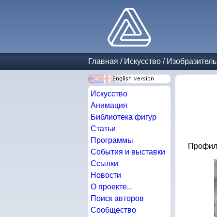
Главная
/
Искусство
/
Изобразитель
Искусство
Анимация
Библиотека фигур
Статьи
Программы
Профиль
События и выставки
Ссылки
Новости
О проекте...
Поиск авторов
Сообщество