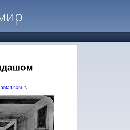
мир
ндашом
iantart.com
.