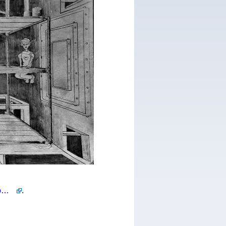
http://namelessnuthyng.deviantart.com/art/Impossible-Painters-300384246
.