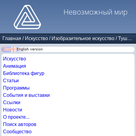
Невозможный мир
Главная
/
Искусство
/
Изобразительное искусство
/
Тушь и карандаш
Искусство
Анимация
Библиотека фигур
Статьи
Программы
События и выставки
Ссылки
Новости
О проекте...
Поиск авторов
Сообщество