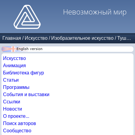
Невозможный мир
Главная
/
Искусство
/
Изобразительное искусство
/
Тушь и карандаш
Искусство
Анимация
Библиотека фигур
Статьи
Программы
События и выставки
Ссылки
Новости
О проекте...
Поиск авторов
Сообщество