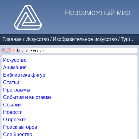
Невозможный мир
Главная
/
Искусство
/
Изобразительное искусство
/
Тушь и карандаш
Искусство
Анимация
Библиотека фигур
Статьи
Программы
События и выставки
Ссылки
Новости
О проекте...
Поиск авторов
Сообщество