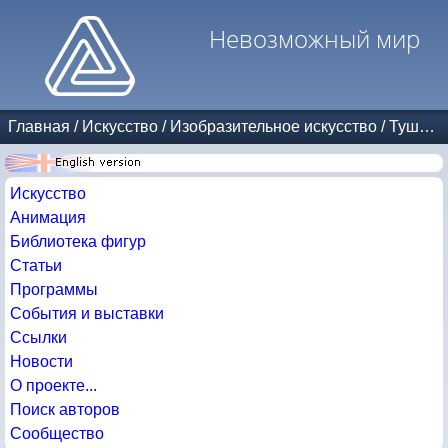
Невозможный мир
Главная
/
Искусство
/
Изобразительное искусство
/
Тушь и карандаш
Искусство
Анимация
Библиотека фигур
Статьи
Программы
События и выставки
Ссылки
Новости
О проекте...
Поиск авторов
Сообщество