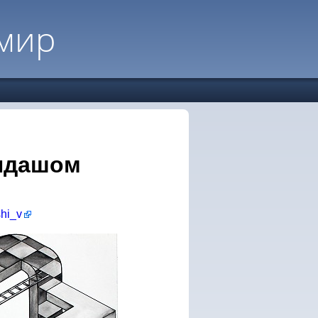
мир
ндашом
shi_v