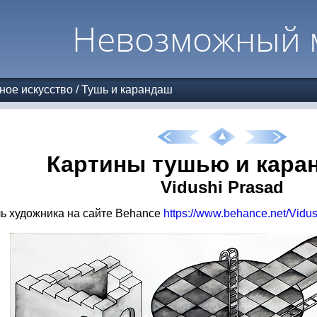
Невозможный 
ное искусство
/
Тушь и карандаш
Картины тушью и кара
Vidushi Prasad
 художника на сайте Behance
https://www.behance.net/Vidu