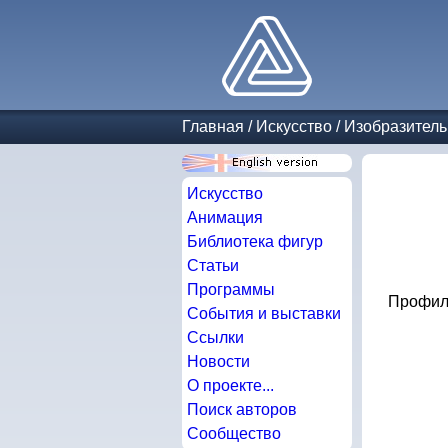
Главная
/
Искусство
/
Изобразитель
Искусство
Анимация
Библиотека фигур
Статьи
Программы
Профиль
События и выставки
Ссылки
Новости
О проекте...
Поиск авторов
Сообщество