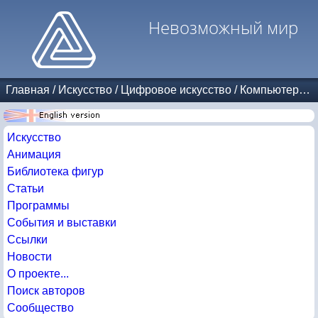
Невозможный мир
Главная
/
Искусство
/
Цифровое искусство
/
Компьютерные копии Эшера
Искусство
Анимация
Библиотека фигур
Статьи
Программы
События и выставки
Ссылки
Новости
О проекте...
Поиск авторов
Сообщество