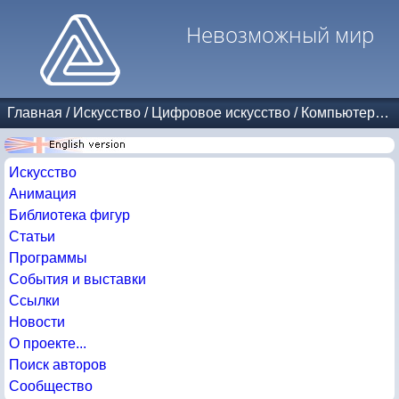
Невозможный мир
Главная
/
Искусство
/
Цифровое искусство
/
Компьютерные копии Эшера
Искусство
Анимация
Библиотека фигур
Статьи
Программы
События и выставки
Ссылки
Новости
О проекте...
Поиск авторов
Сообщество