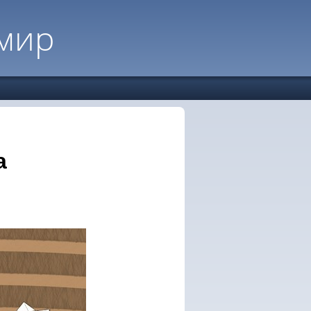
мир
а