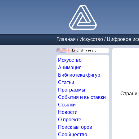
Главная
/
Искусство
/
Цифровое иск
Искусство
Анимация
Библиотека фигур
Статьи
Программы
Страни
События и выставки
Ссылки
Новости
О проекте...
Поиск авторов
Сообщество