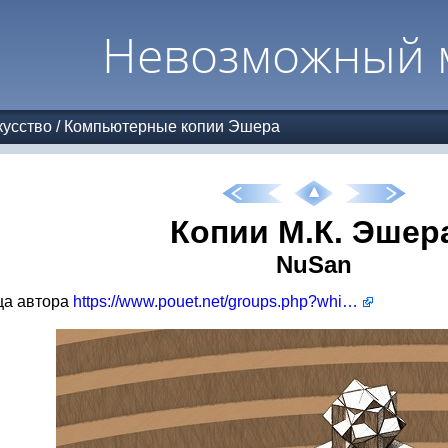
Невозможный 
усство
/
Компьютерные копии Эшера
Копии М.К. Эшер
NuSan
ца автора
https://www.pouet.net/groups.php?which=14306