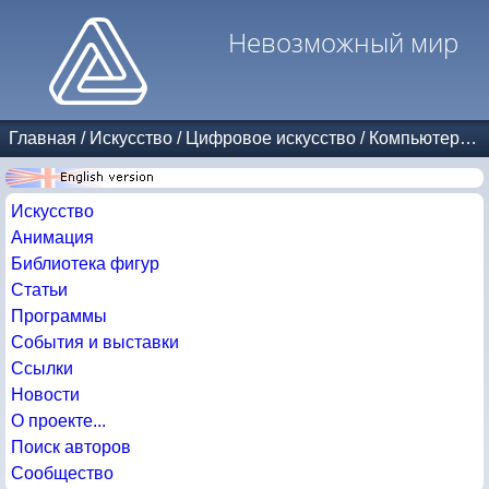
Невозможный мир
Главная
/
Искусство
/
Цифровое искусство
/
Компьютерные копии Эшера
Искусство
Анимация
Библиотека фигур
Статьи
Программы
События и выставки
Ссылки
Новости
О проекте...
Поиск авторов
Сообщество