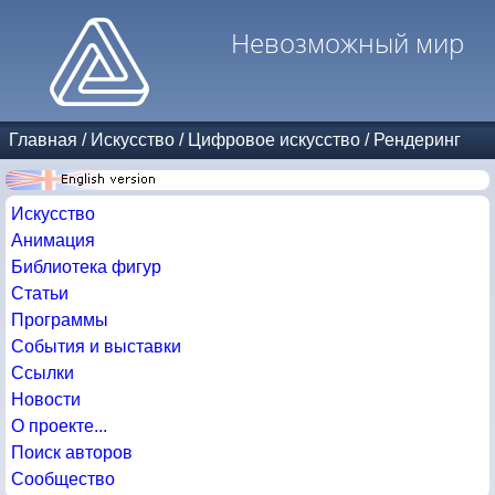
Невозможный мир
Главная
/
Искусство
/
Цифровое искусство
/
Рендеринг
Искусство
Анимация
Библиотека фигур
Статьи
Программы
События и выставки
Ссылки
Новости
О проекте...
Поиск авторов
Сообщество