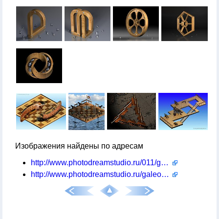
Изображения найдены по адресам
http://www.photodreamstudio.ru/011/gal-112-p-01.shtml
http://www.photodreamstudio.ru/galeon/galeon-p-13.shtml