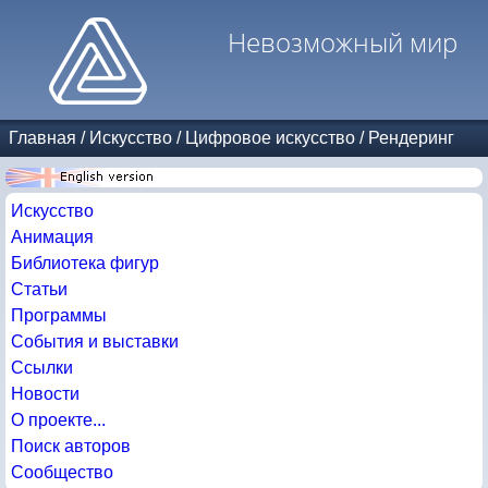
Невозможный мир
Главная
/
Искусство
/
Цифровое искусство
/
Рендеринг
Искусство
Анимация
Библиотека фигур
Статьи
Программы
События и выставки
Ссылки
Новости
О проекте...
Поиск авторов
Сообщество