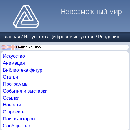
Невозможный мир
Главная
/
Искусство
/
Цифровое искусство
/
Рендеринг
Искусство
Анимация
Библиотека фигур
Статьи
Программы
События и выставки
Ссылки
Новости
О проекте...
Поиск авторов
Сообщество