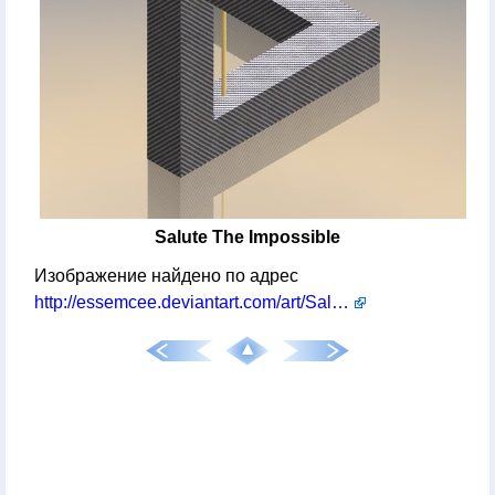
Salute The Impossible
Изображение найдено по адрес
http://essemcee.deviantart.com/art/Salute-the-Impossible-164774430