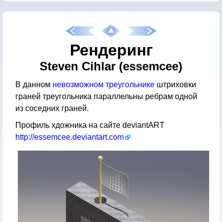
Рендеринг
Steven Cihlar (essemcee)
В данном
невозможном треугольнике
штриховки
граней треугольника параллельны ребрам одной
из соседних граней.
Профиль хдожника на сайте deviantART
http://essemcee.deviantart.com