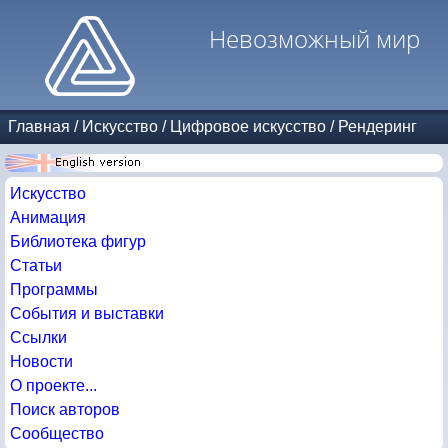
Невозможный мир
Главная
/
Искусство
/
Цифровое искусство
/
Рендеринг
Искусство
Анимация
Библиотека фигур
Статьи
Программы
События и выставки
Ссылки
Новости
О проекте...
Поиск авторов
Сообщество