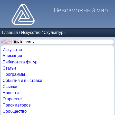
Невозможный мир
Главная
/
Искусство
/
Скульптуры
Искусство
Анимация
Библиотека фигур
Статьи
Программы
События и выставки
Ссылки
Новости
О проекте...
Поиск авторов
Сообщество