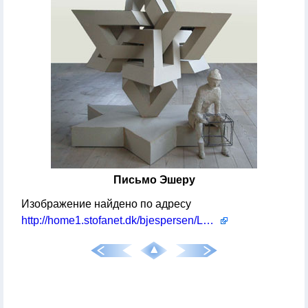
Письмо Эшеру
Изображение найдено по адресу
http://home1.stofanet.dk/bjespersen/Large.html