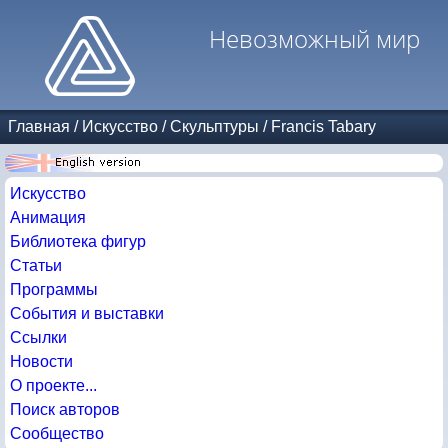
Невозможный мир
Главная
/
Искусство
/
Скульптуры
/
Francis Tabary
Искусство
Анимация
Библиотека фигур
Статьи
Программы
События и выставки
Ссылки
Новости
О проекте...
Поиск авторов
Сообщество