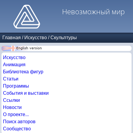
Невозможный мир
Главная
/
Искусство
/
Скульптуры
Искусство
Анимация
Библиотека фигур
Статьи
Программы
События и выставки
Ссылки
Новости
О проекте...
Поиск авторов
Сообщество