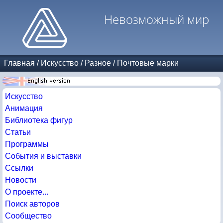
Невозможный мир
Главная
/
Искусство
/
Разное
/
Почтовые марки
Искусство
Анимация
Библиотека фигур
Статьи
Программы
События и выставки
Ссылки
Новости
О проекте...
Поиск авторов
Сообщество