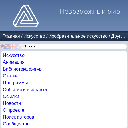
Невозможный мир
Главная
/
Искусство
/
Изобразительное искусство
/
Другие авторы
Искусство
Анимация
Библиотека фигур
Статьи
Программы
События и выставки
Ссылки
Новости
О проекте...
Поиск авторов
Сообщество