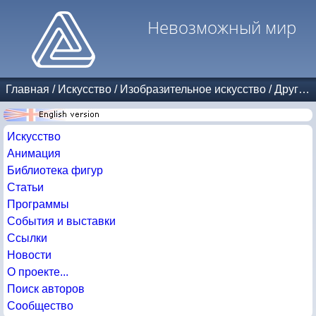
Невозможный мир
Главная
/
Искусство
/
Изобразительное искусство
/
Другие авторы
Искусство
Анимация
Библиотека фигур
Статьи
Программы
События и выставки
Ссылки
Новости
О проекте...
Поиск авторов
Сообщество