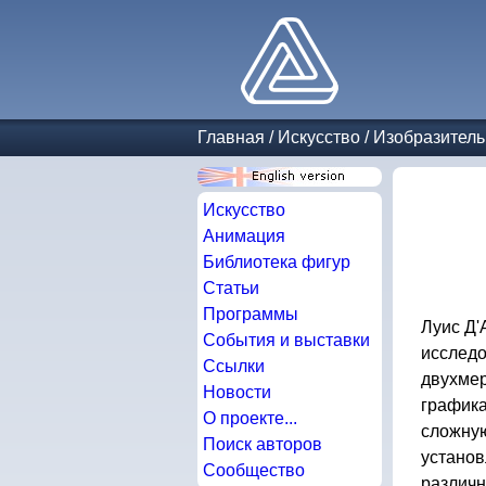
Главная
/
Искусство
/
Изобразитель
Искусство
Анимация
Библиотека фигур
Статьи
Программы
Луис Д'
События и выставки
исследо
Ссылки
двухмер
Новости
графика
О проекте...
сложную
Поиск авторов
установ
Сообщество
различн