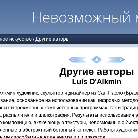
Невозможный 
ное искусство
/
Другие авторы
Другие авторы
Luís D'Alkmin
Алкмин художник, скульптор и дизайнер из Сан-Паоло (Брази
вание, основанное на использовании как цифровых методо
ных и трехмерных компьютерных программах, так и традици
, распылители и шелкография. Результаты использования э
 композицию, включающую текстуры, невозможные объект
ленные в абстрактный бетонный контекст. Работы художни
ыми способами - в виде анимации и плакатов.