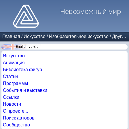
Невозможный мир
Главная
/
Искусство
/
Изобразительное искусство
/
Другие авторы
Искусство
Анимация
Библиотека фигур
Статьи
Программы
События и выставки
Ссылки
Новости
О проекте...
Поиск авторов
Сообщество