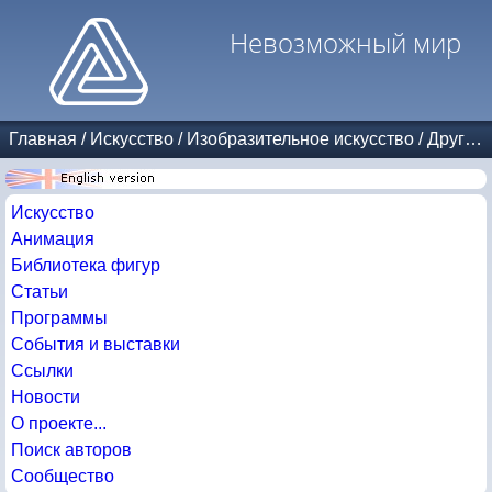
Невозможный мир
Главная
/
Искусство
/
Изобразительное искусство
/
Другие авторы
Искусство
Анимация
Библиотека фигур
Статьи
Программы
События и выставки
Ссылки
Новости
О проекте...
Поиск авторов
Сообщество