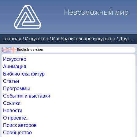
Невозможный мир
Главная
/
Искусство
/
Изобразительное искусство
/
Другие авторы
Искусство
Анимация
Библиотека фигур
Статьи
Программы
События и выставки
Ссылки
Новости
О проекте...
Поиск авторов
Сообщество