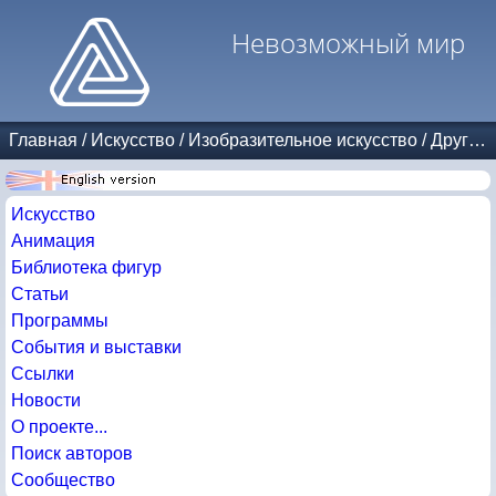
Невозможный мир
Главная
/
Искусство
/
Изобразительное искусство
/
Другие авторы
Искусство
Анимация
Библиотека фигур
Статьи
Программы
События и выставки
Ссылки
Новости
О проекте...
Поиск авторов
Сообщество