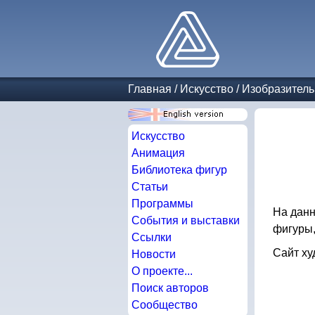
Главная
/
Искусство
/
Изобразитель
Искусство
Анимация
Библиотека фигур
Статьи
Программы
На данн
События и выставки
фигуры,
Ссылки
Сайт х
Новости
О проекте...
Поиск авторов
Сообщество