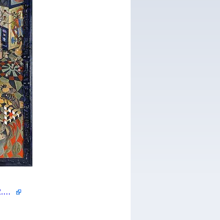
http://www.art-dolls.com/paints/h/p12.html