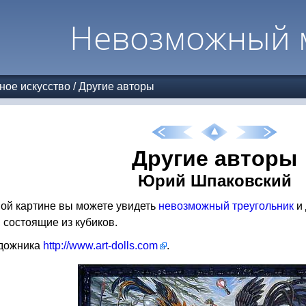
Невозможный 
ное искусство
/
Другие авторы
Другие авторы
Юрий Шпаковский
ой картине вы можете увидеть
невозможный треугольник
и 
 состоящие из кубиков.
удожника
http://www.art-dolls.com
.