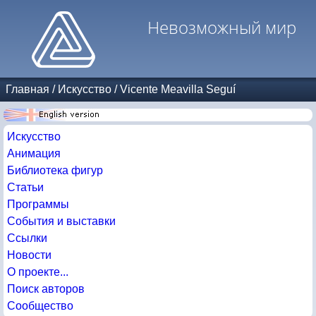
Невозможный мир
Главная
/
Искусство
/
Vicente Meavilla Seguí
Искусство
Анимация
Библиотека фигур
Статьи
Программы
События и выставки
Ссылки
Новости
О проекте...
Поиск авторов
Сообщество