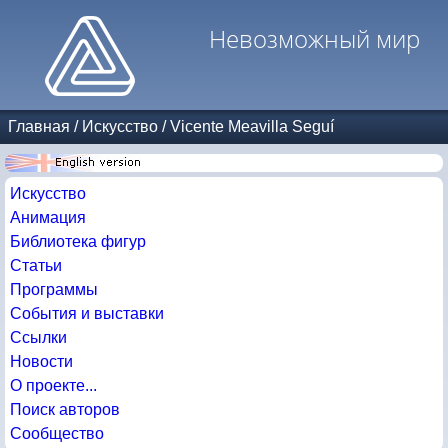
Невозможный мир
Главная
/
Искусство
/
Vicente Meavilla Seguí
Искусство
Анимация
Библиотека фигур
Статьи
Программы
События и выставки
Ссылки
Новости
О проекте...
Поиск авторов
Сообщество